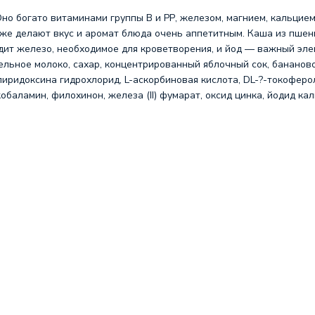
о богато витаминами группы В и РР, железом, магнием, кальцием
же делают вкус и аромат блюда очень аппетитным. Каша из пшен
дит железо, необходимое для кроветворения, и йод — важный эле
цельное молоко, сахар, концентрированный яблочный сок, бананов
иридоксина гидрохлорид, L-аскорбиновая кислота, DL-?-токоферол
баламин, филохинон, железа (II) фумарат, оксид цинка, йодид кали