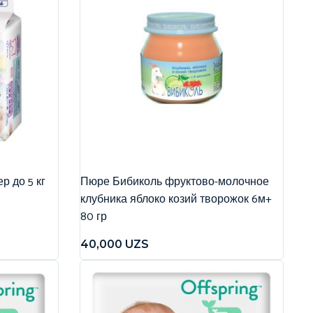
р до 5 кг
Пюре Бибиколь фруктово-молочное
клубника яблоко козий творожок 6м+
80 гр
40,000
UZS