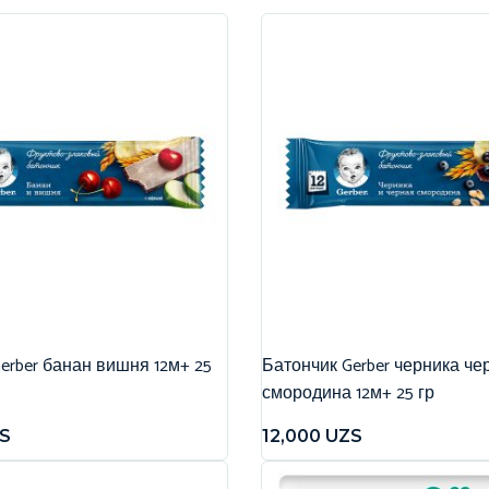
erber банан вишня 12м+ 25
Батончик Gerber черника че
смородина 12м+ 25 гр
S
12,000
UZS