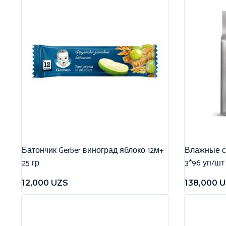
Батончик Gerber виноград яблоко 12м+
Влажные са
25 гр
3*96 уп/шт
12,000
UZS
138,000
U