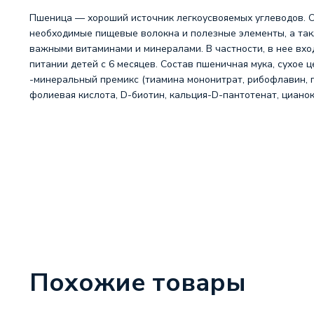
Пшеница — хороший источник легкоусвояемых углеводов. Он
необходимые пищевые волокна и полезные элементы, а так
важными витаминами и минералами. В частности, в нее вхо
питании детей с 6 месяцев. Состав пшеничная мука, сухое 
-минеральный премикс (тиамина мононитрат, рибофлавин, п
фолиевая кислота, D-биотин, кальция-D-пантотенат, цианоко
Похожие товары