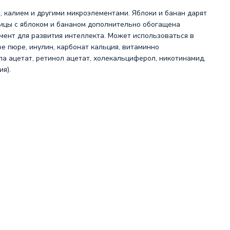
, калием и другими микроэлементами. Яблоки и банан дарят
ицы с яблоком и бананом дополнительно обогащена
мент для развития интеллекта. Может использоваться в
ое пюре, инулин, карбонат кальция, витаминно
а ацетат, ретинол ацетат, холекальциферол, никотинамид,
я).