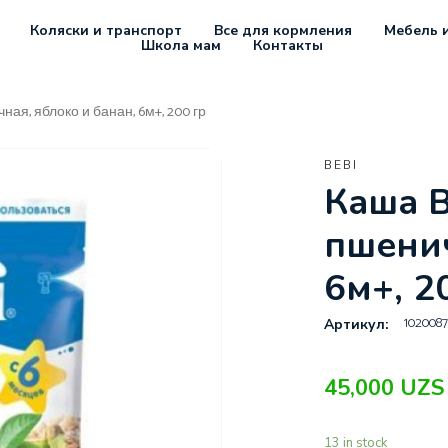
Коляски и транспорт
Все для кормления
Мебель и
Школа мам
Контакты
ная, яблоко и банан, 6м+, 200 гр
BEBI
Каша B
пшенич
6м+, 2
1020087
Артикул:
45,000
UZS
13 in stock