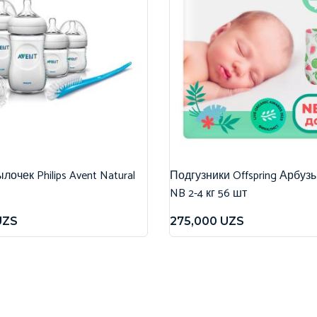
очек Philips Avent Natural
Подгузники Offspring Арбуз
NB 2-4 кг 56 шт
UZS
275,000
UZS