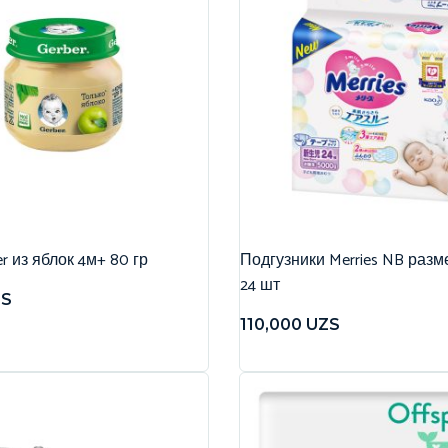
r из яблок 4м+ 80 гр
Подгузники Merries NB разме
24 шт
ZS
110,000
UZS