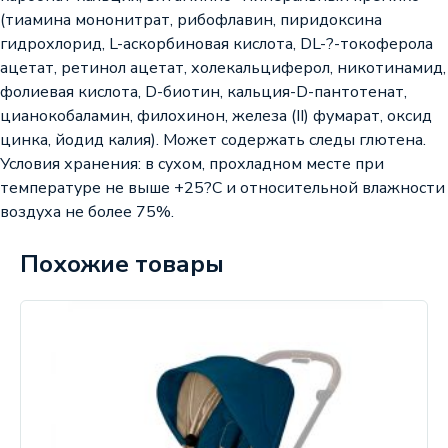
(тиамина мононитрат, рибофлавин, пиридоксина
гидрохлорид, L-аскорбиновая кислота, DL-?-токоферола
ацетат, ретинол ацетат, холекальциферол, никотинамид,
фолиевая кислота, D-биотин, кальция-D-пантотенат,
цианокобаламин, филохинон, железа (II) фумарат, оксид
цинка, йодид калия). Может содержать следы глютена.
Условия хранения: в сухом, прохладном месте при
температуре не выше +25?С и относительной влажности
воздуха не более 75%.
Похожие товары