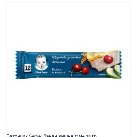
Батончик Gerber банан вишня 12м+ 25 гр