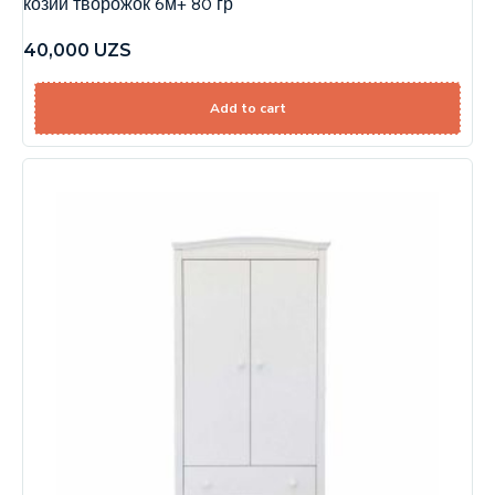
козий творожок 6м+ 80 гр
40,000
UZS
Add to cart