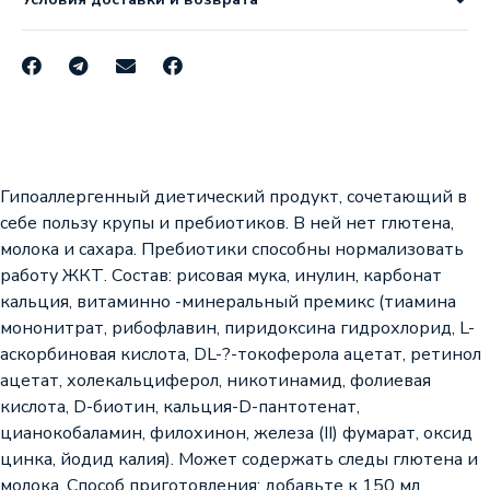
Гипоаллергенный диетический продукт, сочетающий в
себе пользу крупы и пребиотиков. В ней нет глютена,
молока и сахара. Пребиотики способны нормализовать
работу ЖКТ. Состав: рисовая мука, инулин, карбонат
кальция, витаминно -минеральный премикс (тиамина
мононитрат, рибофлавин, пиридоксина гидрохлорид, L-
аскорбиновая кислота, DL-?-токоферола ацетат, ретинол
ацетат, холекальциферол, никотинамид, фолиевая
кислота, D-биотин, кальция-D-пантотенат,
цианокобаламин, филохинон, железа (II) фумарат, оксид
цинка, йодид калия). Может содержать следы глютена и
молока. Способ приготовления: добавьте к 150 мл