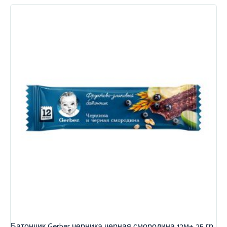
Батончик Gerber черника черная смородина 12м+ 25 гр