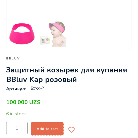
BBLUV
Защитный козырек для купания
BBluv Kap розовый
B0109-P
Артикул:
100,000
UZS
6 in stock
Add to cart