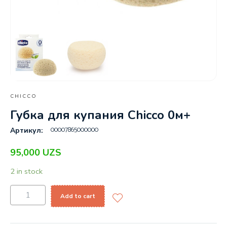
CHICCO
Губка для купания Chicco 0м+
00007865000000
Артикул:
95,000
UZS
2 in stock
Add to cart