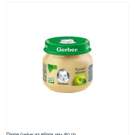
Пюре Gerber из яблок 4м+ 80 гр