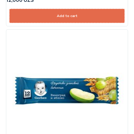
12,000
UZS
Add to cart