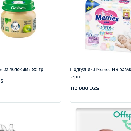
r из яблок 4м+ 80 гр
Подгузники Merries NB разме
24 шт
ZS
110,000
UZS