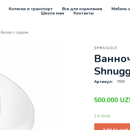
Коляски и транспорт
Все для кормления
Мебель и
Школа мам
Контакты
1 белая с серым
SHNUGGLE
Ванноч
Shnugg
0554
Артикул:
500,000
UZ
1 in stock