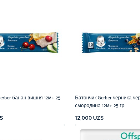
erber банан вишня 12м+ 25
Батончик Gerber черника че
смородина 12м+ 25 гр
S
12,000
UZS