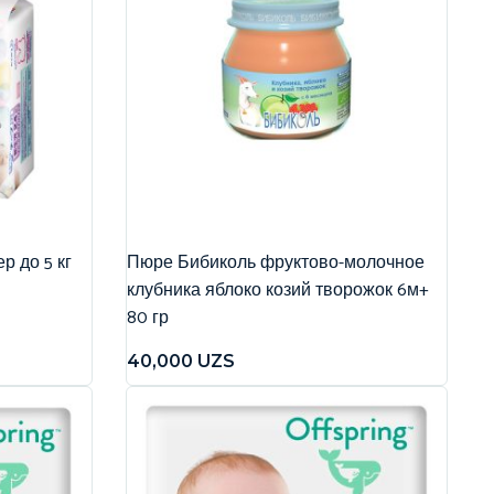
р до 5 кг
Пюре Бибиколь фруктово-молочное
клубника яблоко козий творожок 6м+
80 гр
40,000
UZS