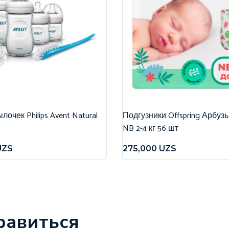
очек Philips Avent Natural
Подгузники Offspring Арбуз
NB 2-4 кг 56 шт
UZS
275,000
UZS
равиться