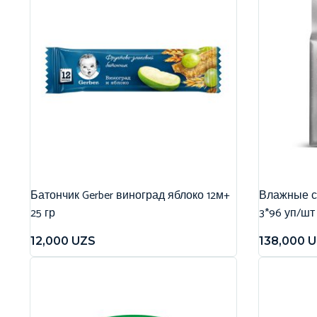
Батончик Gerber виноград яблоко 12м+
Влажные са
25 гр
3*96 уп/шт
12,000
UZS
138,000
U