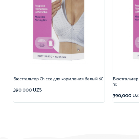
Бюстгальтер Chicco для кормления белый 6C
Бюстгальтер
3D
390,000
UZS
390,000
UZ