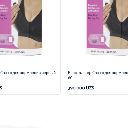
 Chicco для кормления черный
Бюстгальтер Chicco для кормле
6C
S
390,000
UZS