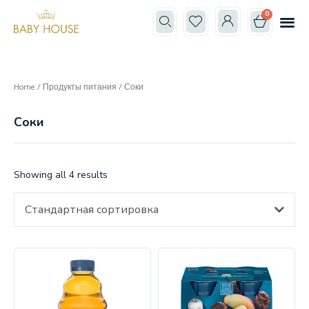
0
Все к
Школа мам
Home
/
Продукты питания
/ Соки
Соки
Showing all 4 results
Стандартная сортировка