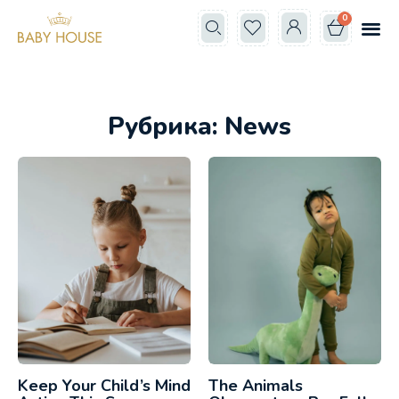
0
Все к
Школа мам
Рубрика: News
Keep Your Child’s Mind
The Animals